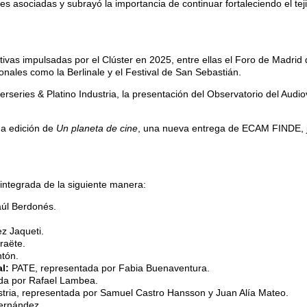
des asociadas y subrayó la importancia de continuar fortaleciendo el t
ativas impulsadas por el Clúster en 2025, entre ellas el Foro de Madrid
nales como la Berlinale y el Festival de San Sebastián.
eries & Platino Industria, la presentación del Observatorio del Audiovi
da edición de
Un planeta de cine
, una nueva entrega de ECAM FINDE, j
integrada de la siguiente manera:
úl Berdonés.
z Jaqueti.
raëte.
tón.
l:
PATE, representada por Fabia Buenaventura.
a por Rafael Lambea.
ustria, representada por Samuel Castro Hansson y Juan Alía Mateo.
ernández.