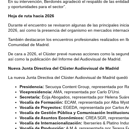
En su intervención, Berdonés agradeció el respaldo de las entida
y oportunidades para el sector”.
Hoja de ruta hacia 2026
Durante el encuentro se revisaron algunas de las principales inici
2026, así como la presencia del organismo en mercados internacio
También destacaron los encuentros profesionales realizados en Ibers
Comunidad de Madrid.
De cara a 2026, el Clúster prevé nuevas acciones como la segun
así como la publicación del Informe del Audiovisual de Madrid.
Nueva Junta Directiva del Clúster Audiovisual de Madrid
La nueva Junta Directiva del Clúster Audiovisual de Madrid quedó 
Presidencia:
Secuoya Content Group, representada por Ra
Vicepresidencia:
AMA, representada por Carlo D’Ursi.
Secretaría:
Écija Abogados, representada por Helena Suáre
Vocalía de Formación:
ECAM, representada por Alba Wyst
Vocalía de Proyectos:
EGEDA, representada por Carlos An
Vocalía de Gestión Pública y Comunicación Instituciona
Vocalía de Asuntos Económicos:
CREA SGR, representad
Vocalía de Internacionalización:
Iberseries & Platino Ind
Vocalía de Producción:
A.M.A, representada por Teresa F