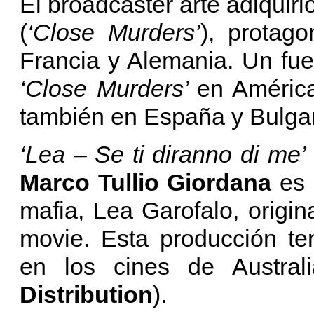
El broadcaster arte adiquir
(
‘Close Murders’
), protag
Francia y Alemania. Un fuer
‘Close Murders’
en América
también en España y Bulgar
‘Lea – Se ti diranno di me’
Marco Tullio Giordana
es l
mafia, Lea Garofalo, orig
movie. Esta producción ten
en los cines de Austral
Distribution
).