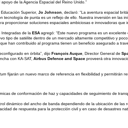
l apoyo de la Agencia Espacial del Reino Unido.”
a Educación Superior,
Jo Johnson
, declaró: “La aventura espacial brit
 tecnología de punta es un reflejo de ello. Nuestra inversión en las ini
ara proporcionar soluciones espaciales ambiciosas e innovadoras que 
s Integradas de la
ESA
agregó: “Este nuevo programa es un excelente e
evo tipo de satélite dentro de un mercado altamente competitivo y poco
que han contribuido al programa tienen un beneficio asegurado a través
econfigurado en órbita”, dijo
François Auque
, Director General de
Sp
 ancha con KA-SAT,
Airbus Defence and Space
proveerá otra innovaci
ntum
fijarán un nuevo marco de referencia en flexibilidad y permitirán 
ámicas de conformación de haz y capacidades de seguimiento de transp
ntrol dinámico del ancho de banda dependiendo de la ubicación de las 
acidad de respuesta para la protección civil y en caso de desastres n