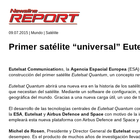
09.07.2015 | Mundo | Satélite
Primer satélite “universal” Eu
Eutelsat Communication
s, la
Agencia Espacial Europea
(ESA)
construcción del primer satélite
Eutelsat Quantum
, un concepto re
Eutelsat Quantum
abrirá una nueva era en la historia de los satél
que necesitan del satélite. Mediante un software de configuracin, 
geográfica del mundo. Gracias a una nueva carga útil, un uso de 
El desarrollo de las tecnologías centrales de
Eutelsat Quantum
con
la
ESA
,
Eutelsat
y
Airbus Defence and Space
con motivo de la 
empleará esta nueva plataforma con Airbus Defence and Space y que
Michel de Rosen
, Presidente y Director General de
Eutelsat
expr
desempeo. Es el producto de muchos años de investigación llevado