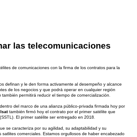
nar las telecomunicaciones
lites de comunicaciones con la firma de los contratos para la
datos definan y le den forma activamente al desempeño y alcance
antes de los negocios y que podrá operar en cualquier región
m
también permitirá reducir el tiempo de comercialización.
dentro del marco de una alianza público-privada firmada hoy por
lsat
también firmó hoy el contrato por el primer satélite que
(SSTL). El primer satélite ser entregado en 2018.
e se caracteriza por su agilidad, su adaptabilidad y su
os satlites comerciales. Estamos orgullosos de haber encabezado