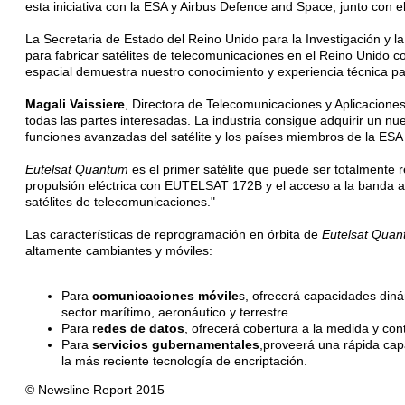
esta iniciativa con la ESA y Airbus Defence and Space, junto con e
La Secretaria de Estado del Reino Unido para la Investigación y l
para fabricar satélites de telecomunicaciones en el Reino Unido con
espacial demuestra nuestro conocimiento y experiencia técnica p
Magali Vaissiere
, Directora de Telecomunicaciones y Aplicacione
todas las partes interesadas. La industria consigue adquirir un nu
funciones avanzadas del satélite y los países miembros de la ESA 
Eutelsat Quantum
es el primer satélite que puede ser totalmente r
propulsión eléctrica con EUTELSAT 172B y el acceso a la banda
satélites de telecomunicaciones."
Las características de reprogramación en órbita de
Eutelsat Qua
altamente cambiantes y móviles:
Para
comunicaciones móvile
s, ofrecerá capacidades din
sector marítimo, aeronáutico y terrestre.
Para r
edes de datos
, ofrecerá cobertura a la medida y co
Para
servicios gubernamentales
,proveerá una rápida cap
la más reciente tecnología de encriptación.
© Newsline Report 2015