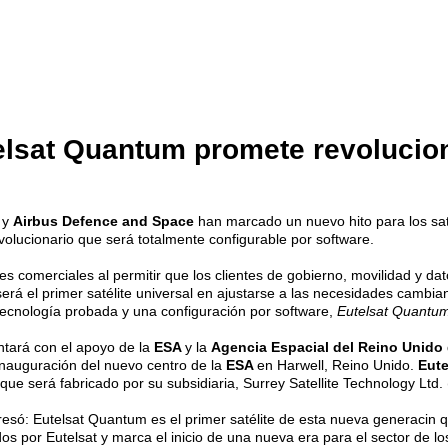
telsat Quantum promete revolucio
 y
Airbus Defence and Space
han marcado un nuevo hito para los saté
volucionario que será totalmente configurable por software.
ites comerciales al permitir que los clientes de gobierno, movilidad y 
será el primer satélite universal en ajustarse a las necesidades cambi
tecnología probada y una configuración por software,
Eutelsat Quantu
tará con el apoyo de la
ESA
y la
Agencia Espacial del Reino Unido
inauguración del nuevo centro de la
ESA
en Harwell, Reino Unido.
Eute
 será fabricado por su subsidiaria, Surrey Satellite Technology Ltd. 
esó: Eutelsat Quantum es el primer satélite de esta nueva generacin qu
s por Eutelsat y marca el inicio de una nueva era para el sector de l