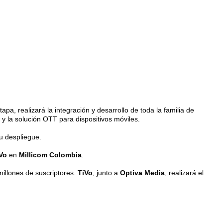
pa, realizará la integración y desarrollo de toda la familia de
y la solución OTT para dispositivos móviles.
u despliegue.
iVo
en
Millicom Colombia
.
millones de suscriptores.
TiVo
, junto a
Optiva Media
, realizará el