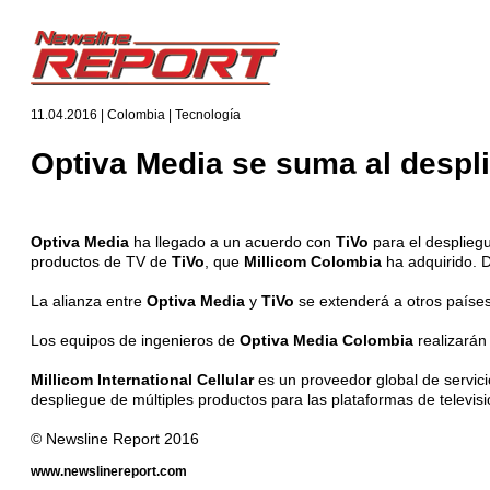
11.04.2016 | Colombia | Tecnología
Optiva Media se suma al despl
Optiva Media
ha llegado a un acuerdo con
TiVo
para el despliegu
productos de TV de
TiVo
, que
Millicom Colombia
ha adquirido. D
La alianza entre
Optiva Media
y
TiVo
se extenderá a otros paíse
Los equipos de ingenieros de
Optiva Media Colombia
realizarán 
Millicom International Cellular
es un proveedor global de servici
despliegue de múltiples productos para las plataformas de televi
© Newsline Report 2016
www.newslinereport.com