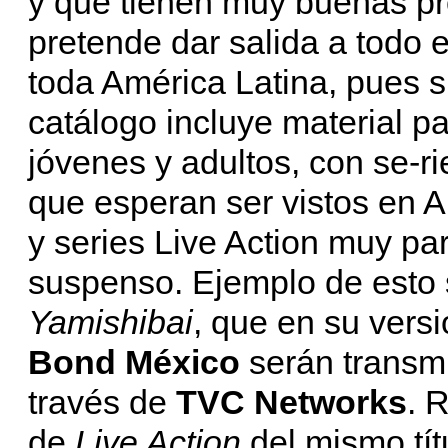
y que tienen muy buenas p
pretende dar salida a todo e
toda América Latina, pues s
catálogo incluye material p
jóvenes y adultos, con se-ri
que esperan ser vistos en A
y series Live Action muy par
suspenso. Ejemplo de esto 
Yamishibai
, que en su vers
Bond México
serán transmi
través de
TVC Networks
. 
de
Live Action
del mismo tít