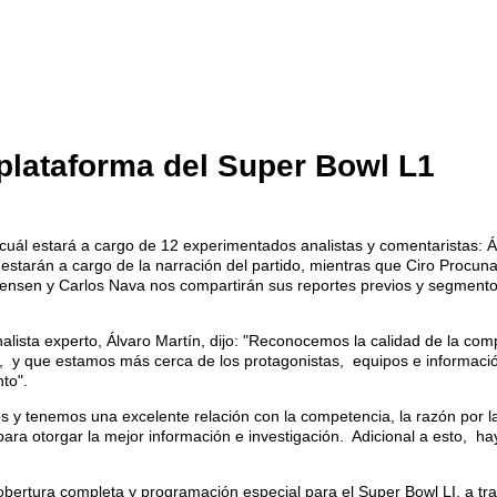
plataforma del Super Bowl L1
 cuál estará a cargo de 12 experimentados analistas y comentaristas: Á
, estarán a cargo de la narración del partido, mientras que Ciro Procu
ensen y Carlos Nava nos compartirán sus reportes previos y segmento
nalista experto, Álvaro Martín, dijo: "Reconocemos la calidad de la co
po, y que estamos más cerca de los protagonistas, equipos e informac
to".
s y tenemos una excelente relación con la competencia, la razón por l
ra otorgar la mejor información e investigación. Adicional a esto, 
obertura completa y programación especial para el Super Bowl LI, a t