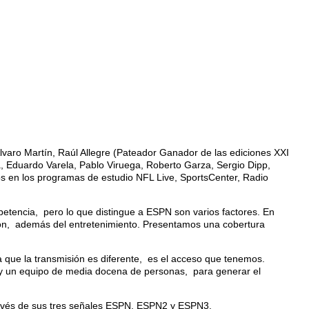
lvaro Martín, Raúl Allegre (Pateador Ganador de las ediciones XXI
na, Eduardo Varela, Pablo Viruega, Roberto Garza, Sergio Dipp,
s en los programas de estudio NFL Live, SportsCenter, Radio
mpetencia, pero lo que distingue a ESPN son varios factores. En
ión, además del entretenimiento. Presentamos una cobertura
a que la transmisión es diferente, es el acceso que tenemos.
hay un equipo de media docena de personas, para generar el
ravés de sus tres señales ESPN, ESPN2 y ESPN3.