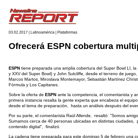
03.02.2017 | Latinoamérica | Plataformas
Ofrecerá ESPN cobertura multi
ESPN
tiene preparada una amplia cobertura del Super Bowl LI, la
y XXV del Super Bowl) y John Sutcliffe, desde el terreno de juego
Marcos Martos, Miroslava Montemayor, Sebastián Martínez Christ
Fórmula y Los Capitanes.
Sobre la oferta de
ESPN
ante la competencia, el comentarista y a
primera instancia resalta la gente experta que encabeza el equi
desde el tema de preparación, hasta un análisis después del even
Por su parte, el comentarista Raúl Allende, resaltó: "Somos amigo
Sumamos cerca de 40 personas ubicadas en distintas ciudades, pa
contenido digital", finalizó.
La cadena tiene preparada para este domingo 5 de febrero una c