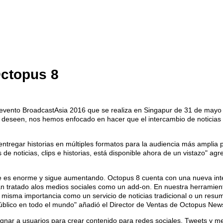
ctopus 8
nto BroadcastAsia 2016 que se realiza en Singapur de 31 de mayo al 3
ue deseen, nos hemos enfocado en hacer que el intercambio de noticias
entregar historias en múltiples formatos para la audiencia más amplia p
de noticias, clips e historias, está disponible ahora de un vistazo" ag
rre es enorme y sigue aumentando. Octopus 8 cuenta con una nueva inter
han tratado alos medios sociales como un add-on. En nuestra herramie
a misma importancia como un servicio de noticias tradicional o un res
 público en todo el mundo" añadió el Director de Ventas de Octopus Ne
signar a usuarios para crear contenido para redes sociales. Tweets y 