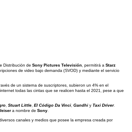
de Distribución de
Sony Pictures Televisión
,
permitirá a
Starz
uscripciones de video bajo demanda (SVOD) y mediante el servicio
través de un sistema de suscriptores, subieron un 4% en el
internet todas las cintas que se realicen hasta el 2021, pese a que
gro
,
Stuart Little
,
El Código Da Vinci
,
Gandhi
y
Taxi Driver
.
eiser
a nombre de
Sony
.
los diversos canales y medios que posee la empresa creada por