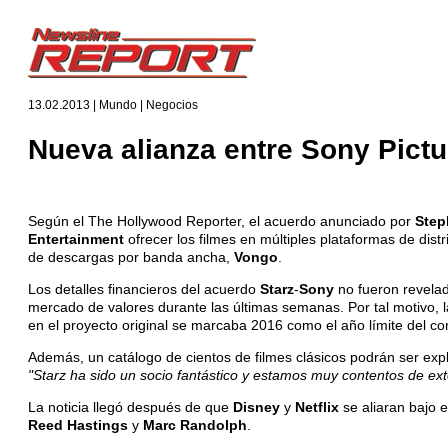
13.02.2013 | Mundo | Negocios
Nueva alianza entre Sony Pictu
Según el The Hollywood Reporter, el acuerdo anunciado por
Step
Entertainment
ofrecer los filmes en múltiples plataformas de dis
de descargas por banda ancha,
Vongo
.
Los detalles financieros del acuerdo
Starz
-
Sony
no fueron revelad
mercado de valores durante las últimas semanas. Por tal motivo, la
en el proyecto original se marcaba 2016 como el año límite del con
Además, un catálogo de cientos de filmes clásicos podrán ser ex
"Starz ha sido un socio fantástico y estamos muy contentos de exte
La noticia llegó después de que
Disney
y
Netflix
se aliaran bajo 
Reed Hastings
y
Marc Randolph
.