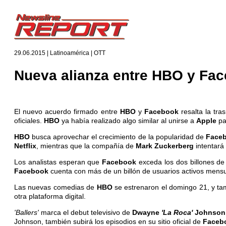
29.06.2015 | Latinoamérica | OTT
Nueva alianza entre HBO y Fa
El nuevo acuerdo firmado entre
HBO
y
Facebook
resalta la tr
oficiales.
HBO
ya había realizado algo similar al unirse a
Apple
pa
HBO
busca aprovechar el crecimiento de la popularidad de
Face
Netflix
, mientras que la compañía de
Mark Zuckerberg
intentará
Los analistas esperan que
Facebook
exceda los dos billones de 
Facebook
cuenta con más de un billón de usuarios activos mensu
Las nuevas comedias de
HBO
se estrenaron el domingo 21, y ta
otra plataforma digital.
'Ballers'
marca el debut televisivo de
Dwayne
'La Roca'
Johnson
Johnson, también subirá los episodios en su sitio oficial de
Faceb