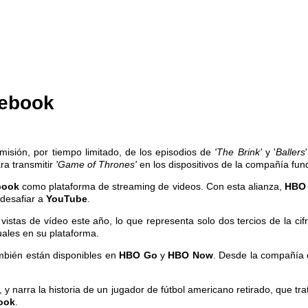
cebook
asmisión, por tiempo limitado, de los episodios de
'The Brink'
y '
Ballers
ra transmitir
'Game of Thrones'
en los dispositivos de la compañía fu
book
como plataforma de streaming de videos. Con esta alianza,
HB
 desafiar a
YouTube
.
vistas de vídeo este año, lo que representa solo dos tercios de la cif
ales en su plataforma.
mbién están disponibles en
HBO Go
y
HBO Now
. Desde la compañía 
, y narra la historia de un jugador de fútbol americano retirado, que 
ook
.