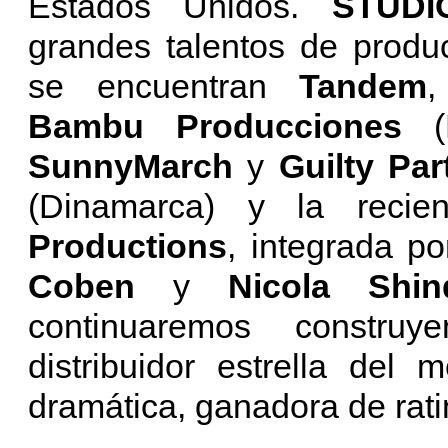
Estados Unidos.
STUDI
grandes talentos de produ
se encuentran
Tandem
Bambu Producciones
(
SunnyMarch
y
Guilty Par
(Dinamarca) y la reci
Productions
, integrada p
Coben
y
Nicola Shin
continuaremos constru
distribuidor estrella del
dramática, ganadora de rati