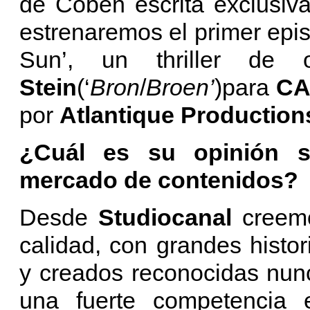
de Coben escrita exclusiv
estrenaremos el primer epis
Sun’, un thriller d
Stein
(‘
Bron
/
Broen’
)para
CA
por
Atlantique Production
¿Cuál es su opinión so
mercado de contenidos?
Desde
Studiocanal
creemo
calidad, con grandes histor
y creados reconocidas nu
una fuerte competencia 