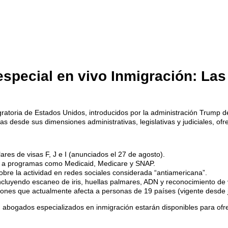
 especial en vivo Inmigración: La
gratoria de Estados Unidos, introducidos por la administración Trump
s desde sus dimensiones administrativas, legislativas y judiciales, of
ares de visas F, J e I (anunciados el 27 de agosto).
r a programas como Medicaid, Medicare y SNAP.
bre la actividad en redes sociales considerada “antiamericana”.
incluyendo escaneo de iris, huellas palmares, ADN y reconocimiento de 
cciones que actualmente afecta a personas de 19 países (vigente desde 
 abogados especializados en inmigración estarán disponibles para ofre