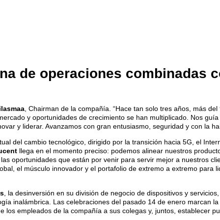
na de operaciones combinadas c
iilasmaa
, Chairman de la compañía. “Hace tan solo tres años, más de
l mercado y oportunidades de crecimiento se han multiplicado. Nos gu
var y liderar. Avanzamos con gran entusiasmo, seguridad y con la habi
actual del cambio tecnológico, dirigido por la transición hacia 5G, el I
ucent
llega en el momento preciso: podemos alinear nuestros producto
e las oportunidades que están por venir para servir mejor a nuestros c
lobal, el músculo innovador y el portafolio de extremo a extremo para 
ks
, la desinversión en su división de negocio de dispositivos y servicio
ogía inalámbrica. Las celebraciones del pasado 14 de enero marcan la
de los empleados de la compañía a sus colegas y, juntos, establecer p