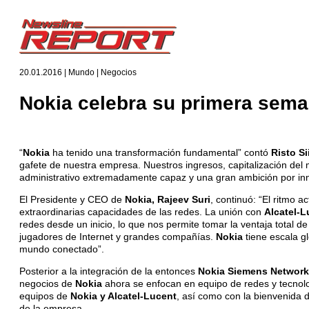
20.01.2016 | Mundo | Negocios
Nokia celebra su primera sema
“
Nokia
ha tenido una transformación fundamental” contó
Risto S
gafete de nuestra empresa. Nuestros ingresos, capitalización de
administrativo extremadamente capaz y una gran ambición por inno
El Presidente y CEO de
Nokia, Rajeev Suri
, continuó: “El ritmo 
extraordinarias capacidades de las redes. La unión con
Alcatel-L
redes desde un inicio, lo que nos permite tomar la ventaja total d
jugadores de Internet y grandes compañías.
Nokia
tiene escala g
mundo conectado”.
Posterior a la integración de la entonces
Nokia Siemens Networ
negocios de
Nokia
ahora se enfocan en equipo de redes y tecnol
equipos de
Nokia y Alcatel-Lucent
, así como con la bienvenida 
de la empresa.