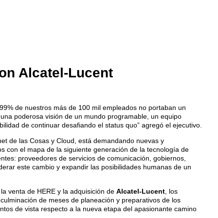
on Alcatel-Lucent
l 99% de nuestros más de 100 mil empleados no portaban un
ía una poderosa visión de un mundo programable, un equipo
lidad de continuar desafiando el status quo” agregó el ejecutivo.
nternet de las Cosas y Cloud, está demandando nuevas y
s con el mapa de la siguiente generación de la tecnología de
lientes: proveedores de servicios de comunicación, gobiernos,
liderar este cambio y expandir las posibilidades humanas de un
s, la venta de HERE y la adquisición de
Alcatel-Lucent
, los
 culminación de meses de planeación y preparativos de los
untos de vista respecto a la nueva etapa del apasionante camino