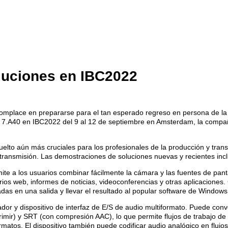
luciones en IBC2022
e complace en prepararse para el tan esperado regreso en persona de la
 7.A40 en IBC2022 del 9 al 12 de septiembre en Amsterdam, la compañí
uelto aún más cruciales para los profesionales de la producción y tr
transmisión. Las demostraciones de soluciones nuevas y recientes incl
e a los usuarios combinar fácilmente la cámara y las fuentes de panta
narios web, informes de noticias, videoconferencias y otras aplicacio
das en una salida y llevar el resultado al popular software de Windows
ador y dispositivo de interfaz de E/S de audio multiformato. Puede conv
imir) y SRT (con compresión AAC), lo que permite flujos de trabajo de
ormatos. El dispositivo también puede codificar audio analógico en fl