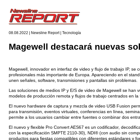
08.08.2022 | Newsline Report | Tecnología
Magewell destacará nuevas so
Magewell, innovador en interfaz de video y flujo de trabajo IP, s
profesionales más importante de Europa. Apareciendo en el stand
unen señales, software, transmisiones y pantallas sin problemas.
Las soluciones de medios IP y E/S de video de Magewell se han v
modelos de producción remota y flujos de trabajo centrados en la 
El nuevo hardware de captura y mezcla de video USB Fusion permit
para transmisión, eventos virtuales, conferencias en línea, semi
permite a los usuarios cambiar entre fuentes o combinar dos entra
El nuevo y flexible Pro Convert AES67 es un codificador, decodific
con la especificación SMPTE 2110-30), NDI® (con audio sin compr
productos para fiestas compatibles con diferentes estándares y f