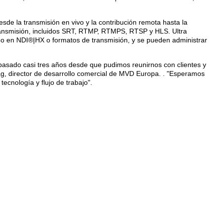
esde la transmisión en vivo y la contribución remota hasta la
ransmisión, incluidos SRT, RTMP, RTMPS, RTSP y HLS. Ultra
o en NDI®|HX o formatos de transmisión, y se pueden administrar
pasado casi tres años desde que pudimos reunirnos con clientes y
g, director de desarrollo comercial de MVD Europa. . "Esperamos
cnología y flujo de trabajo".