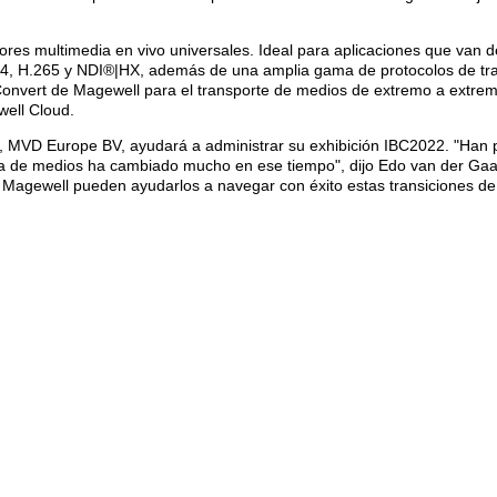
dores multimedia en vivo universales. Ideal para aplicaciones que van d
.264, H.265 y NDI®|HX, además de una amplia gama de protocolos de t
onvert de Magewell para el transporte de medios de extremo a extrem
well Cloud.
s, MVD Europe BV, ayudará a administrar su exhibición IBC2022. "Han 
ía de medios ha cambiado mucho en ese tiempo", dijo Edo van der Gaa
Magewell pueden ayudarlos a navegar con éxito estas transiciones de te