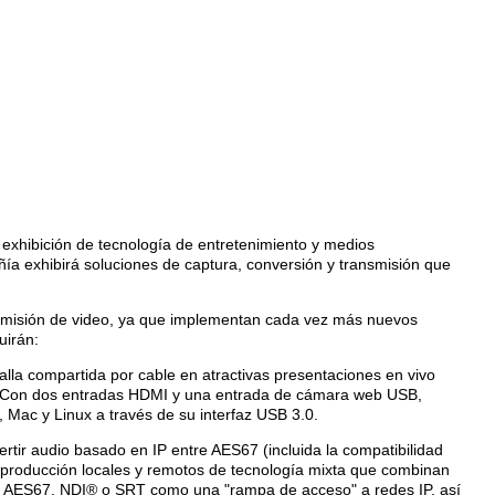
 exhibición de tecnología de entretenimiento y medios
a exhibirá soluciones de captura, conversión y transmisión que
ansmisión de video, ya que implementan cada vez más nuevos
uirán:
lla compartida por cable en atractivas presentaciones en vivo
nes. Con dos entradas HDMI y una entrada de cámara web USB,
, Mac y Linux a través de su interfaz USB 3.0.
ertir audio basado en IP entre AES67 (incluida la compatibilidad
 producción locales y remotos de tecnología mixta que combinan
ujos AES67, NDI® o SRT como una "rampa de acceso" a redes IP, así