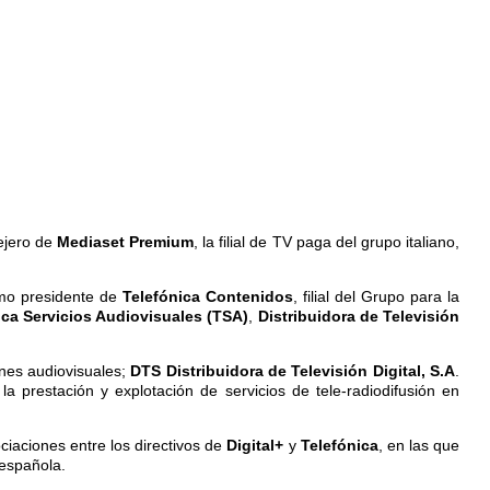
ejero de
Mediaset Premium
, la filial de TV paga del grupo italiano,
omo presidente de
Telefónica Contenidos
, filial del Grupo para la
ica Servicios Audiovisuales (TSA)
,
Distribuidora de Televisión
ones audiovisuales;
DTS Distribuidora de Televisión Digital, S.A
.
la prestación y explotación de servicios de tele-radiodifusión en
ciaciones entre los directivos de
Digital+
y
Telefónica
, en las que
 española.