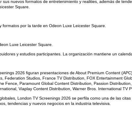
 sus nuevos formatos de entretenimiento y realities, además de tenden
eicester Square.
 y formatos por la tarde en Odeon Luxe Leicester Square.
Odeon Luxe Leicester Square.
uidores y estudios participantes. La organización mantiene un calendar
eenings 2026 figuran presentaciones de About Premium Content (APC), A
, Federation Studios, France TV Distribution, FOX Entertainment Globa
e Fence, Paramount Global Content Distribution, Passion Distribution, 
tional, Viaplay Content Distribution, Warner Bros. International TV P
globales, London TV Screenings 2026 se perfila como una de las citas 
s, tendencias y nuevos negocios en la industria televisiva.