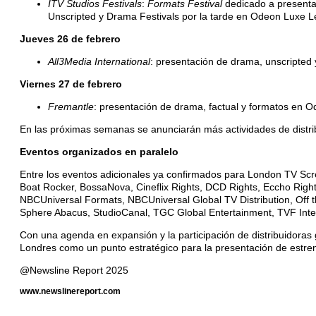
ITV Studios Festivals
:
Formats Festival
dedicado a presentar
Unscripted y Drama Festivals por la tarde en Odeon Luxe L
Jueves 26 de febrero
All3Media International
: presentación de drama, unscripted
Viernes 27 de febrero
Fremantle
: presentación de drama, factual y formatos en 
En las próximas semanas se anunciarán más actividades de distrib
Eventos organizados en paralelo
Entre los eventos adicionales ya confirmados para London TV Scr
Boat Rocker, BossaNova, Cineflix Rights, DCD Rights, Eccho Rights
NBCUniversal Formats, NBCUniversal Global TV Distribution, Off th
Sphere Abacus, StudioCanal, TGC Global Entertainment, TVF Interna
Con una agenda en expansión y la participación de distribuidoras 
Londres como un punto estratégico para la presentación de estreno
@Newsline Report 2025
www.newslinereport.com