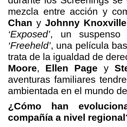
mezcla entre acción y co
Chan
y
Johnny Knoxville
‘Exposed’
, un suspenso
‘Freeheld’
, una película ba
trata de la igualdad de der
Moore
,
Ellen Page
y
St
aventuras familiares tend
ambientada en el mundo de l
¿Cómo han evoluciona
compañía a nivel regional