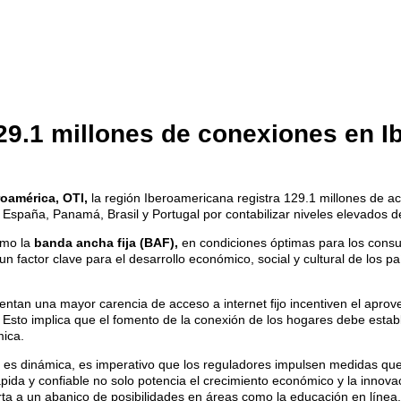
29.1 millones de conexiones en I
oamérica, OTI,
la región Iberoamericana registra 129.1 millones de a
spaña, Panamá, Brasil y Portugal por contabilizar niveles elevados de
omo la
banda ancha fija (BAF),
en condiciones óptimas para los consum
n factor clave para el desarrollo económico, social y cultural de los p
sentan una mayor carencia de acceso a internet fijo incentiven el apro
ad. Esto implica que el fomento de la conexión de los hogares debe es
mica.
 es dinámica, es imperativo que los reguladores impulsen medidas q
ápida y confiable no solo potencia el crecimiento económico y la innovac
a a un abanico de posibilidades en áreas como la educación en línea, el