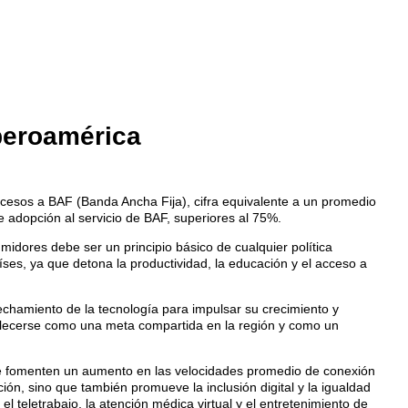
beroamérica
ccesos a BAF (Banda Ancha Fija), cifra equivalente a un promedio
 adopción al servicio de BAF, superiores al 75%.
idores debe ser un principio básico de cualquier política
aíses, ya que detona la productividad, la educación y el acceso a
vechamiento de la tecnología para impulsar su crecimiento y
tablecerse como una meta compartida en la región y como un
ue fomenten un aumento en las velocidades promedio de conexión
ión, sino que también promueve la inclusión digital y la igualdad
 teletrabajo, la atención médica virtual y el entretenimiento de