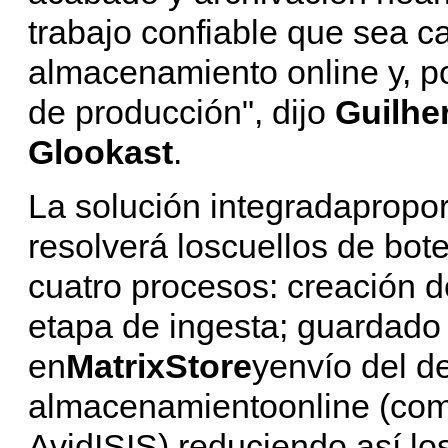
trabajo confiable que sea ca
almacenamiento online y, po
de producción", dijo
Guilhe
Glookast
.
La solución integradapropor
resolverá loscuellos de bote
cuatro procesos: creación d
etapa de ingesta; guardado 
en
MatrixStore
yenvío del d
almacenamientoonline (com
AvidISIS),reduciendo así lo