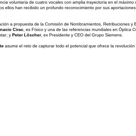
ncia voluntaria de cuatro vocales con amplia trayectoria en el máximo
os ellos han recibido un profundo reconocimiento por sus aportaciones
ón a propuesta de la Comisión de Nombramientos, Retribuciones y Bue
gnacio Cirac
, es Físico y una de las referencias mundiales en Óptica 
star; y
Peter Löscher
, ex Presidente y CEO del Grupo Siemens.
te
asume el reto de capturar todo el potencial que ofrece la revolución d