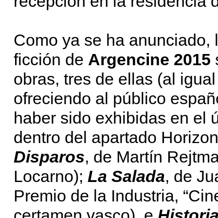
recepción en la residencia 
Como ya se ha anunciado, l
ficción de
Argencine 2015
obras, tres de ellas (al igua
ofreciendo al público españo
haber sido exhibidas en el 
dentro del apartado Horizon
Disparos
, de Martín Rejtm
Locarno);
La Salada
, de J
Premio de la Industria, “Cin
certamen vasco), e
Histori