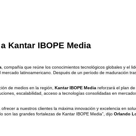
a Kantar IBOPE Media
a
, compañía que reúne los conocimientos tecnológicos globales y el li
l mercado latinoamericano. Después de un período de maduración tras l
ación de medios en la región,
Kantar IBOPE Media
reforzará el plan de
uciones, escalabilidad, acceso a tecnologías consolidadas en mercados
 ofrecer a nuestros clientes la máxima innovación y excelencia en sol
ado son las grandes fortalezas de Kantar IBOPE Media”, dijo
Orlando L