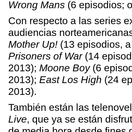
Wrong Mans
(6 episodios; o
Con respecto a las series ex
audiencias norteamericana
Mother Up!
(13 episodios, a 
Prisoners of War
(14 episod
2013);
Moone Boy
(6 episod
2013);
East Los High
(24 ep
2013).
También están las telenove
Live
, que ya se están disfr
de media hora desde fines d