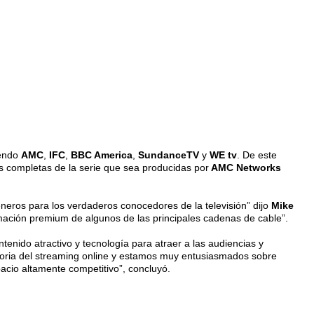
iendo
AMC
,
IFC
,
BBC America
,
SundanceTV
y
WE tv
. De este
 completas de la serie que sea producidas por
AMC Networks
neros para los verdaderos conocedores de la televisión” dijo
Mike
amación premium de algunos de las principales cadenas de cable”.
ntenido atractivo y tecnología para atraer a las audiencias y
istoria del streaming online y estamos muy entusiasmados sobre
cio altamente competitivo”, concluyó.