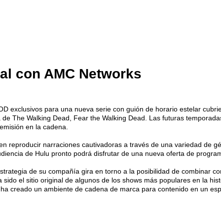
ual con AMC Networks
D exclusivos para una nueva serie con guión de horario estelar cubr
a de The Walking Dead, Fear the Walking Dead. Las futuras temporadas
u emisión en la cadena.
 en reproducir narraciones cautivadoras a través de una variedad de gé
audiencia de Hulu pronto podrá disfrutar de una nueva oferta de progr
estrategia de su compañía gira en torno a la posibilidad de combinar co
a sido el sitio original de algunos de los shows más populares en la h
 ha creado un ambiente de cadena de marca para contenido en un espa