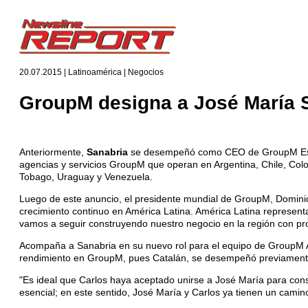
20.07.2015 | Latinoamérica | Negocios
GroupM designa a José María 
Anteriormente,
Sanabria
se desempeñó como CEO de GroupM Españ
agencias y servicios GroupM que operan en Argentina, Chile, Co
Tobago, Uraguay y Venezuela.
Luego de este anuncio, el presidente mundial de GroupM, Dominic
crecimiento continuo en América Latina. América Latina representa
vamos a seguir construyendo nuestro negocio en la región con prof
Acompaña a Sanabria en su nuevo rol para el equipo de GroupM A
rendimiento en GroupM, pues Catalán, se desempeñó previament
"Es ideal que Carlos haya aceptado unirse a José María para cons
esencial; en este sentido, José María y Carlos ya tienen un camino