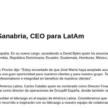
Sanabria, CEO para LatAm
a. En su nuevo cargo, sucediendo a David Byles quien ha anunciado 
lombia, República Dominicana, Ecuador, Guatemala, Honduras, México,
 Proctor dijo: "Estoy encantado de que José María haya aceptado asu
 una gran oportunidad para nuestros clientes y para nuestro grupo. Te
esionalismo e integridad en beneficio de nuestros clientes".
mérica Latina, Carlos Catalán quien es nombrado como Director Financ
e como director de operaciones de GroupM España, donde también re
olidar el liderazgo en el equipo de América Latina. Consideramos que 
 recorrido e inspirarán con su liderazgo a nuestro equipo de colaborado