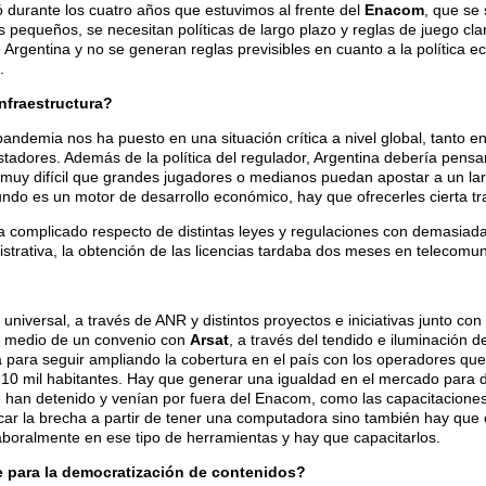
 durante los cuatro años que estuvimos al frente del
Enacom
, que se
os pequeños, se necesitan políticas de largo plazo y reglas de juego c
e Argentina y no se generan reglas previsibles en cuanto a la política e
.
infraestructura?
andemia nos ha puesto en una situación crítica a nivel global, tanto e
restadores. Además de la política del regulador, Argentina debería pen
 muy difícil que grandes jugadores o medianos puedan apostar a un lar
undo es un motor de desarrollo económico, hay que ofrecerles cierta tr
ía complicado respecto de distintas leyes y regulaciones con demasiada
istrativa, la obtención de las licencias tardaba dos meses en telecom
io universal, a través de ANR y distintos proyectos e iniciativas junto 
or medio de un convenio con
Arsat
, a través del tendido e iluminación de
a para seguir ampliando la cobertura en el país con los operadores qu
mil habitantes. Hay que generar una igualdad en el mercado para desar
 han detenido y venían por fuera del Enacom, como las capacitaciones,
car la brecha a partir de tener una computadora sino también hay que
aboralmente en ese tipo de herramientas y hay que capacitarlos.
ve para la democratización de contenidos?