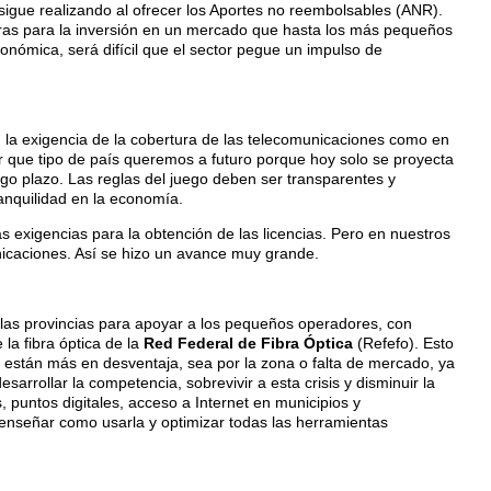
 sigue realizando al ofrecer los Aportes no reembolsables (ANR).
laras para la inversión en un mercado que hasta los más pequeños
conómica, será difícil que el sector pegue un impulso de
n la exigencia de la cobertura de las telecomunicaciones como en
sar que tipo de país queremos a futuro porque hoy solo se proyecta
go plazo. Las reglas del juego deben ser transparentes y
anquilidad en la economía.
s exigencias para la obtención de las licencias. Pero en nuestros
unicaciones. Así se hizo un avance muy grande.
con las provincias para apoyar a los pequeños operadores, con
 la fibra óptica de la
Red Federal de Fibra Óptica
(Refefo). Esto
e están más en desventaja, sea por la zona o falta de mercado, ya
rollar la competencia, sobrevivir a esta crisis y disminuir la
 puntos digitales, acceso a Internet en municipios y
 enseñar como usarla y optimizar todas las herramientas