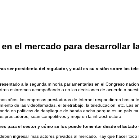
 en el mercado para desarrollar 
ras ser presidenta del regulador, y cuál es su visión sobre las t
epresentado a la segunda minoría parlamentarias en el Congreso naciona
nosotros estaremos acompañando o no las decisiones de acuerdo a nuestr
ltimos años, las empresas prestadoras de Internet respondieron bastan
iento de las videollamadas, el teletrabajo, la teleducación, etc. Las e
ajando en políticas de despliegue de banda ancha porque es un país mu
s prestadores, sean competitivos y mejoren la infraestructura.
es para el sector y cómo se los puede fomentar desde el Estado 
 deben ingresar más actores privados al mercado. Hay que hacer todo l