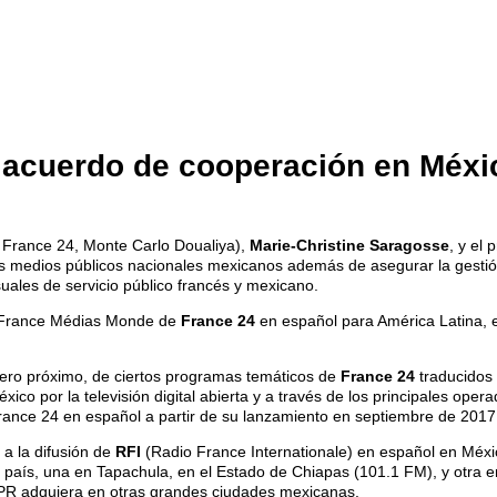
 acuerdo de cooperación en Méxi
 France 24, Monte Carlo Doualiya),
Marie-Christine Saragosse
, y el
los medios públicos nacionales mexicanos además de asegurar la gestió
uales de servicio público francés y mexicano.
or France Médias Monde de
France 24
en español para América Latina, 
enero próximo, de ciertos programas temáticos de
France 24
traducidos 
co por la televisión digital abierta y a través de los principales op
ance 24 en español a partir de su lanzamiento en septiembre de 2017
 a la difusión de
RFI
(Radio France Internationale) en español en Méxic
 país, una en Tapachula, en el Estado de Chiapas (101.1 FM), y otra e
SPR adquiera en otras grandes ciudades mexicanas.