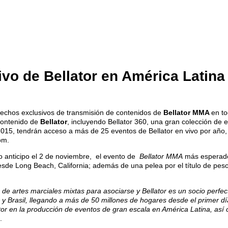
ivo de Bellator en América Latina
echos exclusivos de transmisión de contenidos de
Bellator MMA
en to
contenido de
Bellator
, incluyendo Bellator 360, una gran colección de e
e 2015, tendrán acceso a más de 25 eventos de Bellator en vivo por añ
om.
o anticipo el 2 de noviembre, el evento de
Bellator MMA
más esperado 
desde Long Beach, California; además de una pelea por el título de pes
e artes marciales mixtas para asociarse y Bellator es un socio perfe
 y Brasil, llegando a más de 50 millones de hogares desde el primer dí
lator en la producción de eventos de gran escala en América Latina, as
.