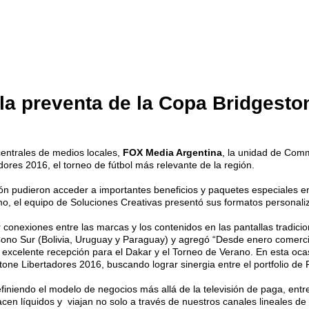
la preventa de la Copa Bridgesto
centrales de medios locales,
FOX Media Argentina
, la unidad de Com
ores 2016, el torneo de fútbol más relevante de la región.
ación pudieron acceder a importantes beneficios y paquetes especiales 
o, el equipo de Soluciones Creativas presentó sus formatos personali
conexiones entre las marcas y los contenidos en las pantallas tradicio
ono Sur (Bolivia, Uruguay y Paraguay) y agregó “Desde enero comercia
excelente recepción para el Dakar y el Torneo de Verano. En esta oca
tone Libertadores 2016, buscando lograr sinergia entre el portfolio de
efiniendo el modelo de negocios más allá de la televisión de paga, ent
en líquidos y viajan no solo a través de nuestros canales lineales de