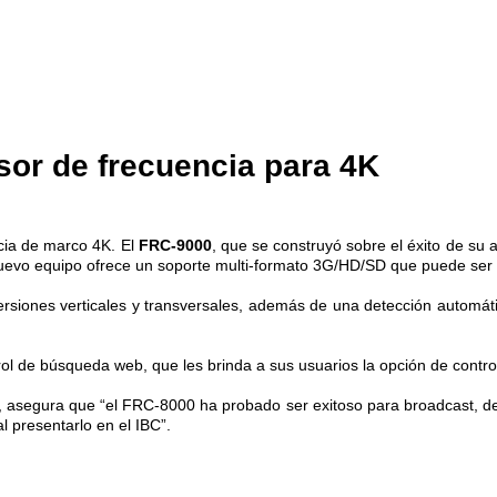
or de frecuencia para 4K
cia de marco 4K. El
FRC-9000
, que se construyó sobre el éxito de su 
nuevo equipo ofrece un soporte multi-formato 3G/HD/SD que puede ser u
versiones verticales y transversales, además de una detección autom
n control de búsqueda web, que les brinda a sus usuarios la opción de co
, asegura que “el FRC-8000 ha probado ser exitoso para broadcast, de
 presentarlo en el IBC”.