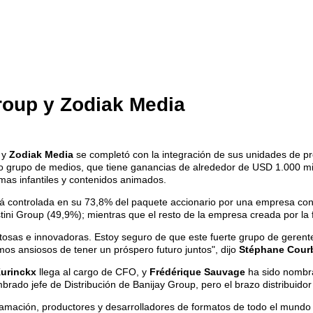
Group y Zodiak Media
y
Zodiak Media
se completó con la integración de sus unidades de pr
o grupo de medios, que tiene ganancias de alrededor de USD 1.000 mi
amas infantiles y contenidos animados.
tá controlada en su 73,8% del paquete accionario por una empresa c
ini Group (49,9%); mientras que el resto de la empresa creada por la
osas e innovadoras. Estoy seguro de que este fuerte grupo de gerentes 
mos ansiosos de tener un próspero futuro juntos", dijo
Stéphane Courb
urinckx
llega al cargo de CFO, y
Frédérique Sauvage
ha sido nombra
mbrado jefe de Distribución de Banijay Group, pero el brazo distribuido
amación, productores y desarrolladores de formatos de todo el mundo e