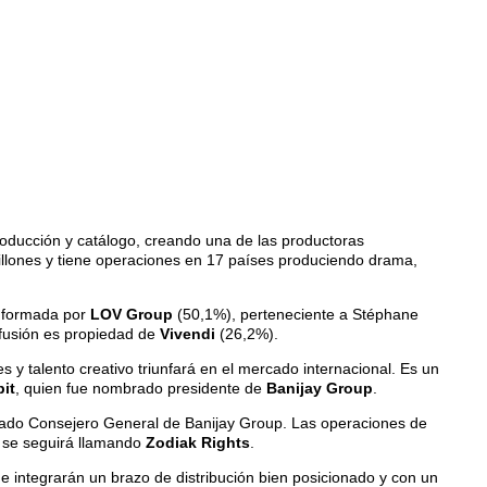
oducción y catálogo, creando una de las productoras
llones y tiene operaciones en 17 países produciendo drama,
onformada por
LOV Group
(50,1%), perteneciente a Stéphane
 fusión es propiedad de
Vivendi
(26,2%).
y talento creativo triunfará en el mercado internacional. Es un
it
, quien fue nombrado presidente de
Banijay Group
.
do Consejero General de Banijay Group. Las operaciones de
r se seguirá llamando
Zodiak Rights
.
 integrarán un brazo de distribución bien posicionado y con un