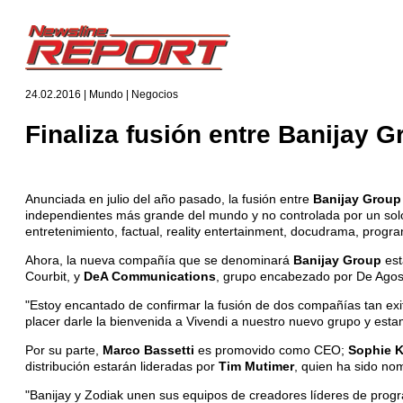
24.02.2016 | Mundo | Negocios
Finaliza fusión entre Banijay 
Anunciada en julio del año pasado, la fusión entre
Banijay Group
independientes más grande del mundo y no controlada por un sol
entretenimiento, factual, reality entertainment, docudrama, progr
Ahora, la nueva compañía que se denominará
Banijay Group
es
Courbit, y
DeA Communications
, grupo encabezado por De Agost
"Estoy encantado de confirmar la fusión de dos compañías tan exit
placer darle la bienvenida a Vivendi a nuestro nuevo grupo y esta
Por su parte,
Marco Bassetti
es promovido como CEO;
Sophie K
distribución estarán lideradas por
Tim Mutimer
, quien ha sido no
"Banijay y Zodiak unen sus equipos de creadores líderes de progr