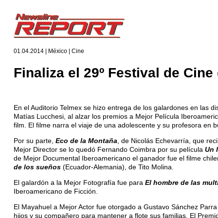
01.04.2014 | México | Cine
Finaliza el 29º Festival de Cin
En el Auditorio Telmex se hizo entrega de los galardones en las dis
Matías Lucchesi, al alzar los premios a Mejor Película Iberoameri
film. El filme narra el viaje de una adolescente y su profesora en
Por su parte,
Eco de la Montaña
, de Nicolás Echevarría, que rec
Mejor Director se lo quedó Fernando Coimbra por su película
Un 
de Mejor Documental Iberoamericano el ganador fue el filme chil
de los sueños
(Ecuador-Alemania), de Tito Molina.
El galardón a la Mejor Fotografía fue para
El hombre de las mult
Iberoamericano de Ficción.
El Mayahuel a Mejor Actor fue otorgado a Gustavo Sánchez Parra
hijos y su compañero para mantener a flote sus familias. El Premi