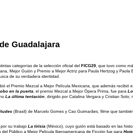
e de Guadalajara
tintas categorías de la selección oficial del
FICG29
, que tuvo como má
cana, Mejor Guión y Premio a Mejor Actriz para Paula Hertzog y Paola B
 busca de su verdadera identidad.
ibió el Premio Mezcal a Mejor Película Mexicana, que además recibió e
lobo en la puerta
; el premio Mezcal a Mejor Ópera Prima, fue para
Lo
eno
La última tentación
, dirigido por Catalina Vergara y Cristian Soto
itudes
(Brasil) de Marcelo Gomes y Cao Guimarães, filme que también 
 por su trabajo
La tirisia
(México), cuyo guión está basado en las histo
o del Público a Mejor Película Iberoamericana de Ficción fue para
Hoje