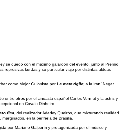
abey se quedó con el máximo galardón del evento, junto al Premio
s represivas kurdas y su particular viaje por distintas aldeas
wacher como Mejor Guionista por
Le meraviglie
; a la iraní Negar
o entre otros por el cineasta español Carlos Vermut y la actriz y
xcepcional en Cavalo Dinheiro.
eto fica
, del realizador Aderley Queirós, que mixturando realidad
 marginados, en la periferia de Brasilia.
igida por Mariano Galperín y protagonizada por el músico y