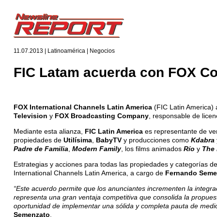
11.07.2013 | Latinoamérica | Negocios
FIC Latam acuerda con FOX C
FOX International Channels Latin America
(FIC Latin America)
Television
y
FOX Broadcasting Company
, responsable de lice
Mediante esta alianza,
FIC Latin America
es representante de ven
propiedades de
Utilísima
,
BabyTV
y producciones como
Kdabra
Padre de Familia
,
Modern Family
, los films animados
Río
y
The 
Estrategias y acciones para todas las propiedades y categorías d
International Channels Latin America, a cargo de
Fernando Seme
“Este acuerdo permite que los anunciantes incrementen la integra
representa una gran ventaja competitiva que consolida la propuesta
oportunidad de implementar una sólida y completa pauta de medi
Semenzato
.