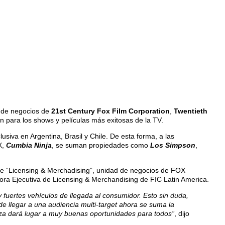
d de negocios de
21st Century Fox Film Corporation
,
Twentieth
n para los shows y películas más exitosas de la TV.
iva en Argentina, Brasil y Chile. De esta forma, a las
X,
Cumbia Ninja
, se suman propiedades como
Los Simpson
,
 de “Licensing & Merchadising”, unidad de negocios de FOX
tora Ejecutiva de Licensing & Merchandising de FIC Latin America.
fuertes vehículos de llegada al consumidor. Esto sin duda,
de llegar a una audiencia multi-target ahora se suma la
za dará lugar a muy buenas oportunidades para todos”
, dijo