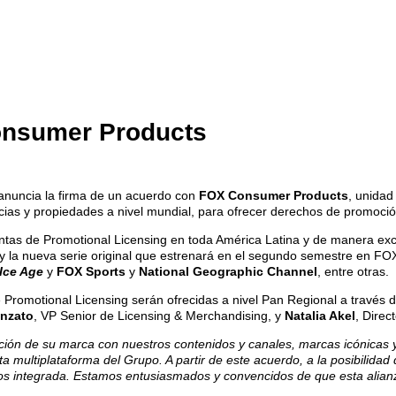
onsumer Products
 anuncia la firma de un acuerdo con
FOX Consumer Products
, unida
ncias y propiedades a nivel mundial, para ofrecer derechos de promoció
tas de Promotional Licensing en toda América Latina y de manera exclus
y la nueva serie original que estrenará en el segundo semestre en FO
Ice Age
y
FOX Sports
y
National Geographic Channel
, entre otras.
e Promotional Licensing serán ofrecidas a nivel Pan Regional a través
nzato
, VP Senior de Licensing & Merchandising, y
Natalia Akel
, Direc
ción de su marca con nuestros contenidos y canales, marcas icónicas y 
 multiplataforma del Grupo. A partir de este acuerdo, a la posibilidad 
os integrada. Estamos entusiasmados y convencidos de que esta alian