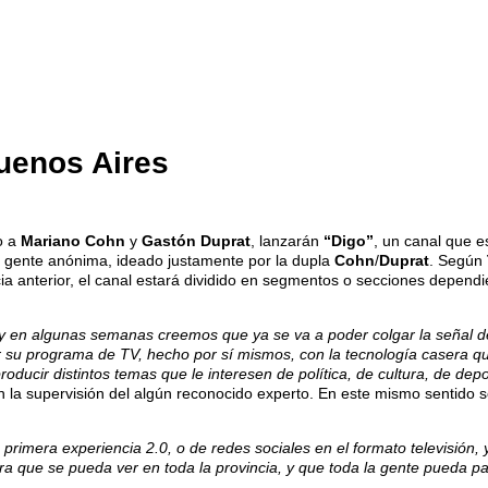
Buenos Aires
to a
Mariano Cohn
y
Gastón Duprat
, lanzarán
“Digo”
, un canal que 
de gente anónima, ideado justamente por la dupla
Cohn
/
Duprat
. Según
ncia anterior, el canal estará dividido en segmentos o secciones depend
 y en algunas semanas creemos que ya se va a poder colgar la señal de
 su programa de TV, hecho por sí mismos, con la tecnología casera q
ducir distintos temas que le interesen de política, de cultura, de depo
n la supervisión del algún reconocido experto. En este mismo sentido 
a primera experiencia 2.0, o de redes sociales en el formato televisión, 
ra que se pueda ver en toda la provincia, y que toda la gente pueda p