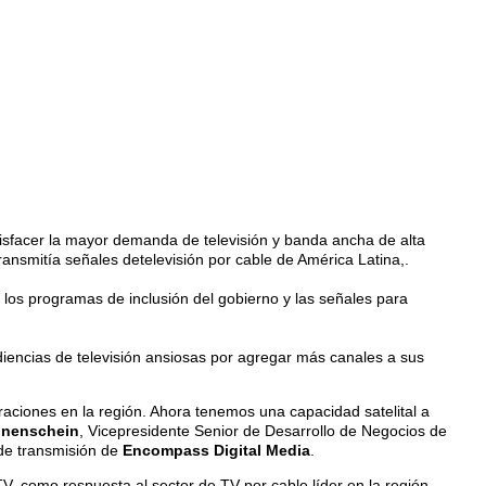
tisfacer la mayor demanda de televisión y banda ancha de alta
transmitía señales detelevisión por cable de América Latina,.
os programas de inclusión del gobierno y las señales para
iencias de televisión ansiosas por agregar más canales a sus
raciones en la región.
Ahora tenemos una capacidad satelital a
nenschein
, Vicepresidente Senior de Desarrollo de Negocios de
 de transmisión de
Encompass Digital Media
.
TV, como respuesta al sector de TV por cable líder en la región.