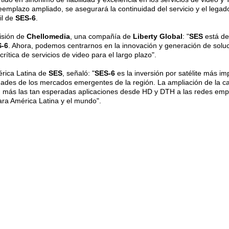
emplazo ampliado, se asegurará la continuidad del servicio y el lega
il de
SES-6
.
visión de
Chellomedia
, una compañía de
Liberty Global
: "
SES
está d
-6
. Ahora, podemos centrarnos en la innovación y generación de solu
crítica de servicios de video para el largo plazo".
érica Latina de
SES
, señaló: "
SES-6
es la inversión por satélite más 
idades de los mercados emergentes de la región. La ampliación de la c
 más las tan esperadas aplicaciones desde HD y DTH a las redes empre
ara América Latina y el mundo"
.