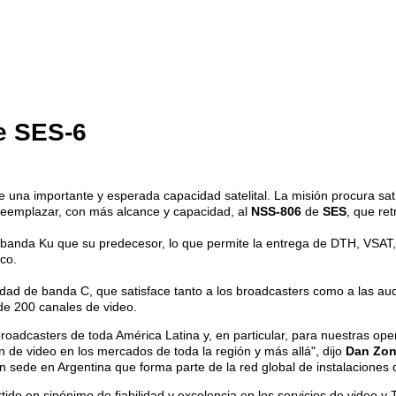
te SES-6
e una importante y esperada capacidad satelital. La misión procura sa
reemplazar, con más alcance y capacidad, al
NSS-806
de
SES
, que re
anda Ku que su predecesor, lo que permite la entrega de DTH, VSAT, l
ico.
ad de banda C, que satisface tanto a los broadcasters como a las aud
 de 200 canales de video.
roadcasters de toda América Latina y, en particular, para nuestras ope
ón de video en los mercados de toda la región y más allá", dijo
Dan Zon
n sede en Argentina que forma parte de la red global de instalaciones
ido en sinónimo de fiabilidad y excelencia en los servicios de video y 