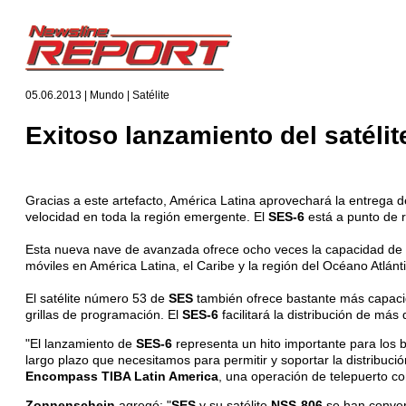
05.06.2013 | Mundo | Satélite
Exitoso lanzamiento del satéli
Gracias a este artefacto, América Latina aprovechará la entrega d
velocidad en toda la región emergente. El
SES-6
está a punto de 
Esta nueva nave de avanzada ofrece ocho veces la capacidad de b
móviles en América Latina, el Caribe y la región del Océano Atlánt
El satélite número 53 de
SES
también ofrece bastante más capacid
grillas de programación. El
SES-6
facilitará la distribución de más
"El lanzamiento de
SES-6
representa un hito importante para los b
largo plazo que necesitamos para permitir y soportar la distribuci
Encompass TIBA Latin America
, una operación de telepuerto co
Zonnenschein
agregó: "
SES
y su satélite
NSS-806
se han convert