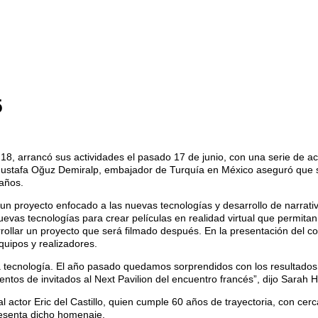
5
n 18, arrancó sus actividades el pasado 17 de junio, con una serie de a
. Mustafa Oğuz Demiralp, embajador de Turquía en México aseguró que 
 años.
 un proyecto enfocado a las nuevas tecnologías y desarrollo de narrativa
uevas tecnologías para crear películas en realidad virtual que permit
llar un proyecto que será filmado después. En la presentación del co
quipos y realizadores.
y la tecnología. El año pasado quedamos sorprendidos con los resultado
entos de invitados al Next Pavilion del encuentro francés”, dijo Sarah 
 actor Eric del Castillo, quien cumple 60 años de trayectoria, con cerc
resenta dicho homenaje.