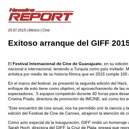
20.07.2015 | México | Cine
Exitoso arranque del GIFF 201
El
Festival Internacional de Cine de Guanajuato
, en su edició
nacional e internacional, teniendo a Turquía como país invitado
artística por medio de su historia fílmica que en 2015 cumple 100
En el marco del festival, se presentó la segunda edición del Hack,
enfoque de esto tiene como objetivo, el aprovechamiento de las n
espectadores. 5 equipos competirán durante 40 horas para desarro
Cristina Prado, directora de promoción de IMCINE, así como los e
“Este encuentro de cine anual, nos ha permitido unir la ciencia 
edición del Festival de Cine de Cannes, atrajeron la atención de ci
Como acto especial de la inauguración, GIFF rindió un homenaje al
Sarah Hoch, directora del GIFF, la Cruz de Plata, presea que rep