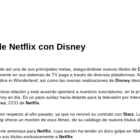
e Netflix con Disney
mple así una de sus principales metas, asegurándose nuevos títulos de
amente en sus sistemas de TV paga a través de diversas plataformas. 
Alice in Wonderland
, así como las nuevas realizaciones de
Disney
desd
sa relación y este acuerdo aportará a nuestros suscriptores, en la pr
 hoy en día. Es un paso audaz hacia delante para la televisión por In
dos
, CCO de
Netflix
.
con respecto al año pasado, ya que no renovó su contrato con
Starz
. L
ey
ofrece un montón de esos filmes, de su catálogo de nuevos títulos 
erte amenaza para
Netflix
, cuya acción ha tenido un duro golpe en Wal
o sus títulos exclusivamente a
Netflix
.