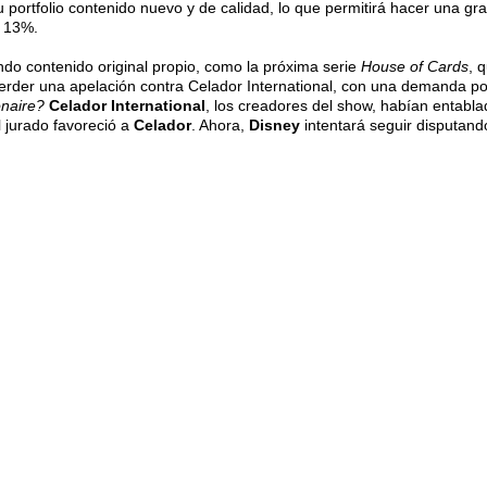
su portfolio contenido nuevo y de calidad, lo que permitirá hacer una gr
 13%.
ndo contenido original propio, como la próxima serie
House of Cards
, 
perder una apelación contra Celador International, con una demanda po
onaire?
Celador International
, los creadores del show, habían entab
 jurado favoreció a
Celador
. Ahora,
Disney
intentará seguir disputand