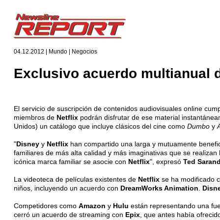
04.12.2012 | Mundo | Negocios
Exclusivo acuerdo multianual d
El servicio de suscripción de contenidos audiovisuales online cu
miembros de
Netflix
podrán disfrutar de ese material instantáne
Unidos) un catálogo que incluye clásicos del cine como
Dumbo
y
"
Disney
y
Netflix
han compartido una larga y mutuamente beneficio
familiares de más alta calidad y más imaginativas que se realizan
icónica marca familiar se asocie con
Netflix
", expresó
Ted Saran
La videoteca de películas existentes de
Netflix
se ha modificado 
niños, incluyendo un acuerdo con
DreamWorks Animation
.
Disn
Competidores como
Amazon
y
Hulu
están representando una fu
cerró un acuerdo de streaming con
Epix
, que antes había ofrecid