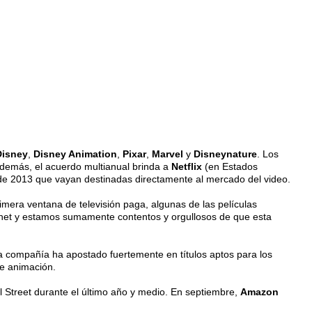
Disney
,
Disney Animation
,
Pixar
,
Marvel
y
Disneynature
. Los
Además, el acuerdo multianual brinda a
Netflix
(en Estados
e 2013 que vayan destinadas directamente al mercado del video.
imera ventana de televisión paga, algunas de las películas
ternet y estamos sumamente contentos y orgullosos de que esta
a compañía ha apostado fuertemente en títulos aptos para los
de animación.
l Street durante el último año y medio. En septiembre,
Amazon