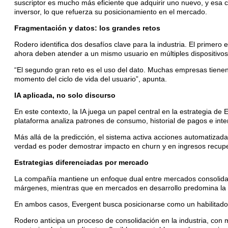
suscriptor es mucho más eficiente que adquirir uno nuevo, y esa c
inversor, lo que refuerza su posicionamiento en el mercado.
Fragmentación y datos: los grandes retos
Rodero identifica dos desafíos clave para la industria. El prime
ahora deben atender a un mismo usuario en múltiples dispositiv
“El segundo gran reto es el uso del dato. Muchas empresas tienen 
momento del ciclo de vida del usuario”, apunta.
IA aplicada, no solo discurso
En este contexto, la IA juega un papel central en la estrategia d
plataforma analiza patrones de consumo, historial de pagos e inter
Más allá de la predicción, el sistema activa acciones automatizada
verdad es poder demostrar impacto en churn y en ingresos recup
Estrategias diferenciadas por mercado
La compañía mantiene un enfoque dual entre mercados consolidado
márgenes, mientras que en mercados en desarrollo predomina la i
En ambos casos, Evergent busca posicionarse como un habilitador 
Rodero anticipa un proceso de consolidación en la industria, con