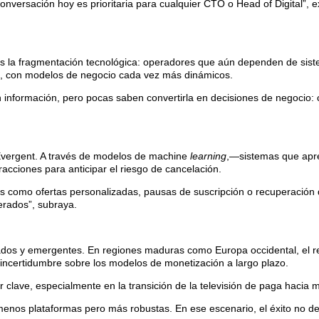
onversación hoy es prioritaria para cualquier CTO o Head of Digital”,
ro es la fragmentación tecnológica: operadores que aún dependen de si
os, con modelos de negocio cada vez más dinámicos.
información, pero pocas saben convertirla en decisiones de negocio: cu
e Evergent. A través de modelos de machine
learning
,—sistemas que apr
acciones para anticipar el riesgo de cancelación.
s como ofertas personalizadas, pausas de suscripción o recuperación de
erados”, subraya.
s y emergentes. En regiones maduras como Europa occidental, el reto
ncertidumbre sobre los modelos de monetización a largo plazo.
clave, especialmente en la transición de la televisión de paga hacia 
 menos plataformas pero más robustas. En ese escenario, el éxito no 