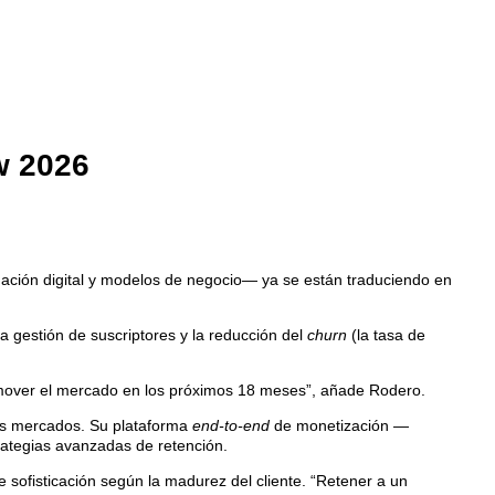
w 2026
mación digital y modelos de negocio— ya se están traduciendo en
a gestión de suscriptores y la reducción del
churn
(la tasa de
a mover el mercado en los próximos 18 meses”, añade Rodero.
tos mercados. Su plataforma
end-to-end
de monetización —
rategias avanzadas de retención.
de sofisticación según la madurez del cliente. “Retener a un