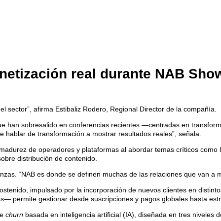
onetización real durante NAB Sho
sector”, afirma Estibaliz Rodero, Regional Director de la compañía.
que han sobresalido en conferencias recientes —centradas en transfor
de hablar de transformación a mostrar resultados reales”, señala.
e madurez de operadores y plataformas al abordar temas críticos como l
sobre distribución de contenido.
lianzas. “NAB es donde se definen muchas de las relaciones que van 
stenido, impulsado por la incorporación de nuevos clientes en distin
s— permite gestionar desde suscripciones y pagos globales hasta est
de
churn
basada en inteligencia artificial (IA), diseñada en tres niveles 