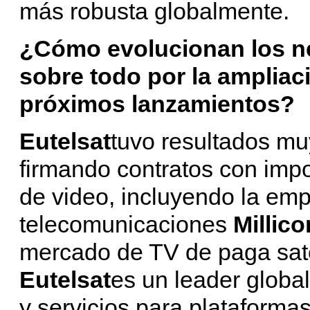
más robusta globalmente.
¿Cómo evolucionan los ne
sobre todo por la ampliac
próximos lanzamientos?
Eutelsat
tuvo resultados mu
firmando contratos con impo
de video, incluyendo la emp
telecomunicaciones
Millic
mercado de TV de paga sate
Eutelsat
es un leader globa
y servicios para plataform