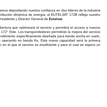
mos depositando nuestra confianza en dos líderes de la industria
distribución dinámica de energía, el EUTELSAT 172B refleja nuestro
Presidente y Director General de
Eutelsat
.
tura que optimizará el servicio y permitirá el acceso a nuevos
172° Este. Los transpondedores permitirán la mejora del servicio
o rendimiento específicamente diseñada para banda ancha en vuelo,
tos operando en banda Ka. Esta nueva capacidad será la primera
n el que el servicio es insuficiente y para el cual se espera un