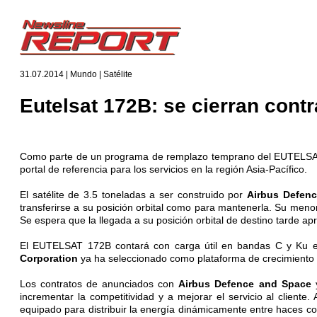
31.07.2014 | Mundo | Satélite
Eutelsat 172B: se cierran cont
Como parte de un programa de remplazo temprano del EUTELS
portal de referencia para los servicios en la región Asia-Pacífico.
El satélite de 3.5 toneladas a ser construido por
Airbus Defen
transferirse a su posición orbital como para mantenerla. Su menor 
Se espera que la llegada a su posición orbital de destino tarde 
El EUTELSAT 172B contará con carga útil en bandas C y Ku est
Corporation
ya ha seleccionado como plataforma de crecimiento cl
Los contratos de anunciados con
Airbus Defence and Space
incrementar la competitividad y a mejorar el servicio al client
equipado para distribuir la energía dinámicamente entre haces cone