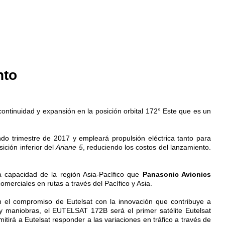
nto
 continuidad y expansión en la posición orbital 172° Este que es un
do trimestre de 2017 y empleará propulsión eléctrica tanto para
ición inferior del
Ariane 5
, reduciendo los costos del lanzamiento.
a capacidad de la región Asia-Pacífico que
Panasonic Avionics
merciales en rutas a través del Pacífico y Asia.
jan el compromiso de Eutelsat con la innovación que contribuye a
o y maniobras, el EUTELSAT 172B será el primer satélite Eutelsat
itirá a Eutelsat responder a las variaciones en tráfico a través de