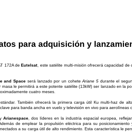
ratos para adquisición y lanzamie
AT 172A de
Eutelsat
, este satélite multi-misión ofrecerá capacidad de
ce and Space
será lanzado por un cohete
Ariane 5
durante el segun
masa le permitirá a este potente satélite (13kW) ser lanzado en la pos
aproximadamente cuatro meses.
ándar. También ofrecerá la primera carga útil Ku multi-haz de alt
ave para banda ancha en vuelo y televisión en vivo para aerolíneas co
y
Arianespace
, dos líderes en la industria espacial europea, refle
e. Además de emplear la propulsión eléctrica para su posicionamient
ctados a su carga útil de alto rendimiento. Esta característica le perm