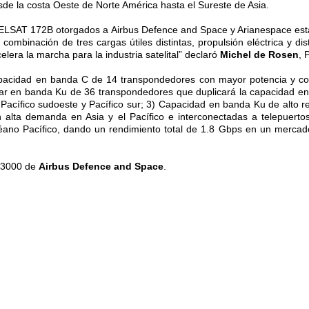
sde la costa Oeste de Norte América hasta el Sureste de Asia.
EUTELSAT 172B otorgados a Airbus Defence and Space y Arianespace esta
 combinación de tres cargas útiles distintas, propulsión eléctrica y 
lera la marcha para la industria satelital” declaró
Michel de Rosen
, 
acidad en banda C de 14 transpondedores con mayor potencia y cober
ar en banda Ku de 36 transpondedores que duplicará la capacidad en 
te, Pacífico sudoeste y Pacífico sur; 3) Capacidad en banda Ku de alt
on alta demanda en Asia y el Pacífico e interconectadas a telepuer
éano Pacífico, dando un rendimiento total de 1.8 Gbps en un mercado e
 E3000 de
Airbus Defence and Space
.