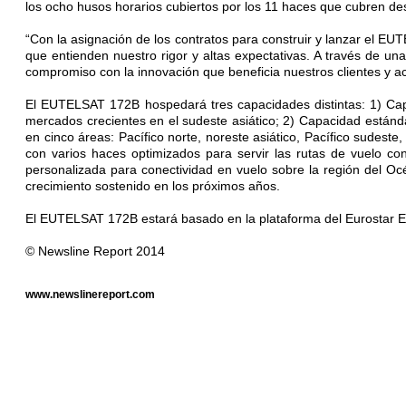
los ocho husos horarios cubiertos por los 11 haces que cubren de
“Con la asignación de los contratos para construir y lanzar el 
que entienden nuestro rigor y altas expectativas. A través de una
compromiso con la innovación que beneficia nuestros clientes y ace
El EUTELSAT 172B hospedará tres capacidades distintas: 1) Cap
mercados crecientes en el sudeste asiático; 2) Capacidad estánd
en cinco áreas: Pacífico norte, noreste asiático, Pacífico sudes
con varios haces optimizados para servir las rutas de vuelo c
personalizada para conectividad en vuelo sobre la región del Oc
crecimiento sostenido en los próximos años.
El EUTELSAT 172B estará basado en la plataforma del Eurostar
© Newsline Report 2014
www.newslinereport.com