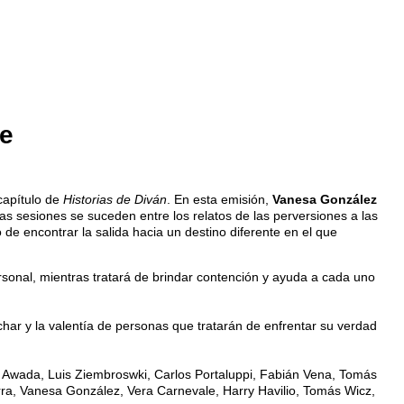
fe
capítulo de
Historias de Diván
. En esta emisión,
Vanesa González
Las sesiones se suceden entre los relatos de las perversiones a las
 de encontrar la salida hacia un destino diferente en el que
rsonal, mientras tratará de brindar contención y ayuda a cada uno
char y la valentía de personas que tratarán de enfrentar su verdad
o Awada, Luis Ziembroswki, Carlos Portaluppi, Fabián Vena, Tomás
zcurra, Vanesa González, Vera Carnevale, Harry Havilio, Tomás Wicz,