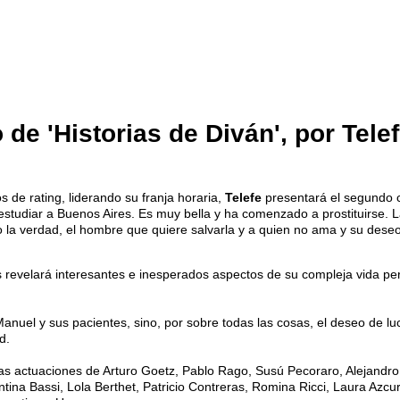
de 'Historias de Diván', por Tele
s de rating, liderando su franja horaria,
Telefe
presentará el segundo 
a estudiar a Buenos Aires. Es muy bella y ha comenzado a prostituirse. 
do la verdad, el hombre que quiere salvarla y a quien no ama y su deseo
os revelará interesantes e inesperados aspectos de su compleja vida pe
Manuel y sus pacientes, sino, por sobre todas las cosas, el deseo de lu
d.
las actuaciones de Arturo Goetz, Pablo Rago, Susú Pecoraro, Alejandr
alentina Bassi, Lola Berthet, Patricio Contreras, Romina Ricci, Laura A