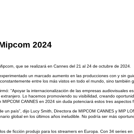
 Mipcom 2024
Mipcom, que se realizará en Cannes del 21 al 24 de octubre de 2024.
perimentado un marcado aumento en las producciones con y sin guión 
 constantemente entre los más vistos en todo el mundo, sino también g
irmó: “Apoyar la internacionalización de las empresas audiovisuales esp
el extranjero. Lo hacemos promoviendo su visibilidad, creando oportun
r en MIPCOM CANNES en 2024 sin duda potenciará estos tres aspectos 
ad de un país”, dijo Lucy Smith, Directora de MIPCOM CANNES y MIP LO
scenario global en los últimos años ineludible. No podría ser más opor
 de ficción produjo para los streamers en Europa. Con 34 series en 20