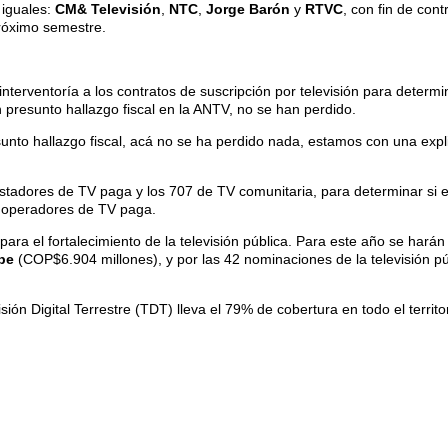
 iguales:
CM& Televisión
,
NTC
,
Jorge Barón
y
RTVC
, con fin de con
próximo semestre.
nterventoría a los contratos de suscripción por televisión para determ
 presunto hallazgo fiscal en la ANTV, no se han perdido.
unto hallazgo fiscal, acá no se ha perdido nada, estamos con una expl
estadores de TV paga y los 707 de TV comunitaria, para determinar si e
e operadores de TV paga.
 para el fortalecimiento de la televisión pública. Para este año se harán
be
(COP$6.904 millones), y por las 42 nominaciones de la televisión pú
ón Digital Terrestre (TDT) lleva el 79% de cobertura en todo el territ