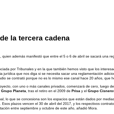
de la tercera cadena
a
, quien además manifestó que entre el 5 o 6 de abril se sacará una reg
.
iada por Tribunales y en la que también hemos visto que los interesado
ia jurídica que nos diga si se necesita sacar una reglamentación adicio
udio se contrató porque no es lo mismo ese canal hace 20 años, que h
 proyecto, con uno o más canales privados, comenzará de cero, luego de 
l
Grupo Planeta
, tras el retiro en el 2009 de
Prisa
y el
Grupo Cisnero
nal, lo que se concesiona son los espacios que están dados por medias h
. Esos plazos vencen el 30 de abril del 2017, y los respectivos contra
icitación entre septiembre y octubre de este año, añadió Mora.