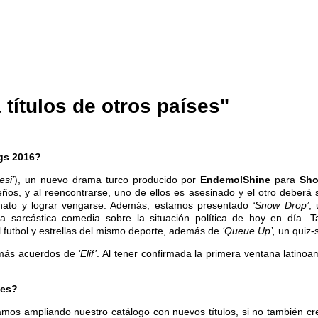
títulos de otros países"
ngs 2016?
esi’
), un nuevo drama turco producido por
EndemolShine
para
Sh
, y al reencontrarse, uno de ellos es asesinado y el otro deberá su
sinato y lograr vengarse. Además, estamos presentado
‘Snow Drop’
,
na sarcástica comedia sobre la situación política de hoy en día.
l futbol y estrellas del mismo deporte, además de
‘Queue Up’,
un quiz-s
r más acuerdos de
‘Elif’
. Al tener confirmada la primera ventana latin
ses?
os ampliando nuestro catálogo con nuevos títulos, si no también cre