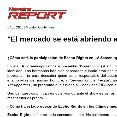
17.05.2016 | Mundo | Contenidos
"El mercado se está abriendo a 
¿Cómo será la participación de Eccho Rights en LA Screeni
En los LA Screenings vamos a presentar
‘Winter Sun’
(
‘Kis Gun
identidad. Los hermanos han sido separados cuando eran pequeños
propia familia para descubrir quién es el responsable del ase
enamoradas del mismo hombre, y
‘Servant of the People’
, u
‘U:Supporters’
, un programa que fusiona al videojuego FIFA con e
Uno de nuestros principales objetivos durante el show es cerra
más territorios pronto.
¿Cómo ha estado operando Eccho Rights en los últimos me
Eccho Rights
está creciendo constantemente. No solamente estam