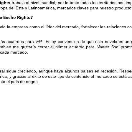
ights
trabaja al nivel mundial, por lo tanto todos los territorios son 
ropa del Este y Latinoamérica, mercados claves para nuestro producto
de Eccho Rights?
o la empresa como el líder del mercado, fortalecer las relaciones con
 más acuerdos para
‘Elif’
. Estoy convencida de que esta novela es un p
 también me gustaría cerrar el primer acuerdo para
‘Winter Sun’
pront
 cada mercado.
al sigue creciendo, aunque haya algunos países en recesión. Respec
ca, y gracias al éxito de este tipo de contenido el mercado se está abr
ta el país de origen.