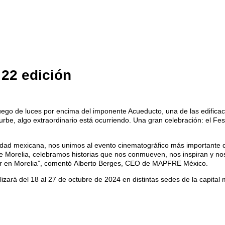
 22 edición
go de luces por encima del imponente Acueducto, una de las edificac
urbe, algo extraordinario está ocurriendo. Una gran celebración: el Festi
ad mexicana, nos unimos al evento cinematográfico más importante de
 de Morelia, celebramos historias que nos conmueven, nos inspiran y 
er en Morelia”, comentó Alberto Berges, CEO de MAPFRE México.
lizará del 18 al 27 de octubre de 2024 en distintas sedes de la capital