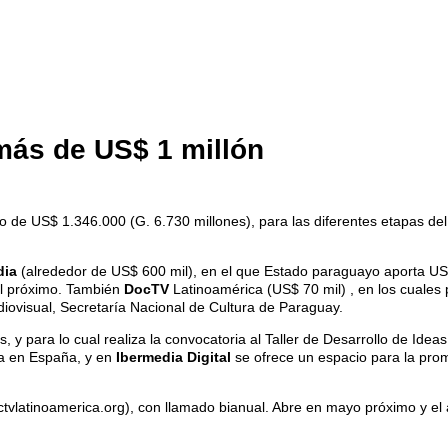
más de US$ 1 millón
 de US$ 1.346.000 (G. 6.730 millones), para las diferentes etapas del 
dia
(alrededor de US$ 600 mil), en el que Estado paraguayo aporta
US
ril próximo. También
DocTV
Latinoamérica (US$ 70 mil) , en los cuales 
udiovisual, Secretaría Nacional de Cultura de Paraguay.
 y para lo cual realiza la convocatoria al Taller de Desarrollo de Idea
ca en España, y en
Ibermedia Digital
se ofrece un espacio para la promo
ctvlatinoamerica.org), con llamado bianual. Abre en mayo próximo y el