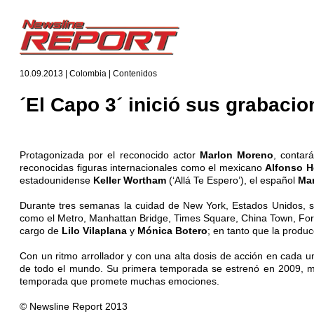
10.09.2013 | Colombia | Contenidos
´El Capo 3´ inició sus grabaci
Protagonizada por el reconocido actor
Marlon Moreno
, contar
reconocidas figuras internacionales como el mexicano
Alfonso H
estadounidense
Keller Wortham
(‘Allá Te Espero’), el español
Man
Durante tres semanas la cuidad de New York, Estados Unidos, se
como el Metro, Manhattan Bridge, Times Square, China Town, Fort G
cargo de
Lilo Vilaplana
y
Mónica Botero
; en tanto que la produ
Con un ritmo arrollador y con una alta dosis de acción en cada u
de todo el mundo. Su primera temporada se estrenó en 2009, mien
temporada que promete muchas emociones.
© Newsline Report 2013