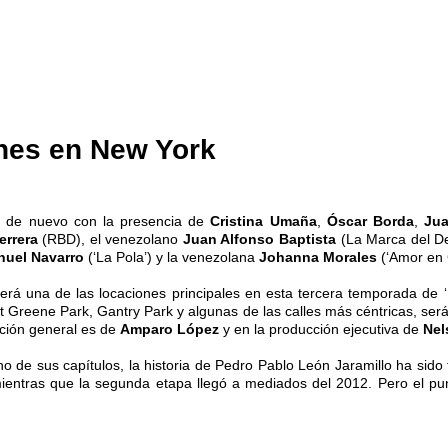
ones en New York
á de nuevo con la presencia de
Cristina Umaña
,
Óscar Borda
,
Jua
errera
(RBD), el venezolano
Juan Alfonso Baptista
(La Marca del D
uel Navarro
(‘La Pola’) y la venezolana
Johanna Morales
(‘Amor en C
rá una de las locaciones principales en esta tercera temporada de ‘E
reene Park, Gantry Park y algunas de las calles más céntricas, serán 
cción general es de
Amparo López
y en la producción ejecutiva de
Nel
no de sus capítulos, la historia de Pedro Pablo León Jaramillo ha sido
tras que la segunda etapa llegó a mediados del 2012. Pero el punto 