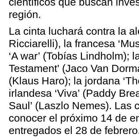
científicos que buscan inve
región.
La cinta luchará contra la a
Ricciarelli), la francesa ‘M
‘A war’ (Tobías Lindholm); 
Testament’ (Jaco Van Dormae
(Klaus Haro); la jordana ‘Th
irlandesa ‘Viva’ (Paddy Bre
Saul’ (Laszlo Nemes). Las 
conocer el próximo 14 de en
entregados el 28 de febrero