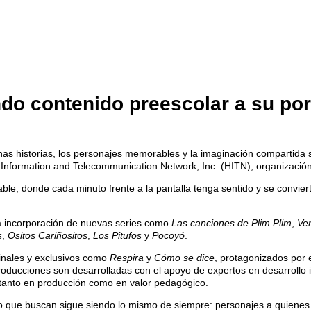
o contenido preescolar a su port
s historias, los personajes memorables y la imaginación compartida s
 Information and Telecommunication Network, Inc. (HITN), organización
iable, donde cada minuto frente a la pantalla tenga sentido y se convier
 la incorporación de nuevas series como
Las canciones de Plim Plim
,
Ver
s
,
Ositos Cariñositos
,
Los Pitufos
y
Pocoyó
.
ginales y exclusivos como
Respira
y
Cómo se dice
, protagonizados por 
producciones son desarrolladas con el apoyo de expertos en desarrollo 
 tanto en producción como en valor pedagógico.
lo que buscan sigue siendo lo mismo de siempre: personajes a quienes 