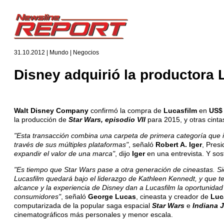
31.10.2012 | Mundo | Negocios
Disney adquirió la productora 
Walt Disney Company
confirmó la compra de
Lucasfilm
en
US$ 
la producción de
Star Wars, episodio VII
para 2015, y otras cinta
"Esta transacción combina una carpeta de primera categoría que in
través de sus múltiples plataformas"
, señaló
Robert A. Iger
, Presi
expandir el valor de una marca"
, dijo
Iger
en una entrevista. Y so
"Es tiempo que Star Wars pase a otra generación de cineastas. Si
Lucasfilm quedará bajo el liderazgo de Kathleen Kennedt, y que t
alcance y la experiencia de Disney dan a Lucasfilm la oportunidad
consumidores"
, señaló
George Lucas
, cineasta y creador de
Luc
computarizada de la popular saga espacial
Star Wars
e
Indiana 
cinematográficos más personales y menor escala.