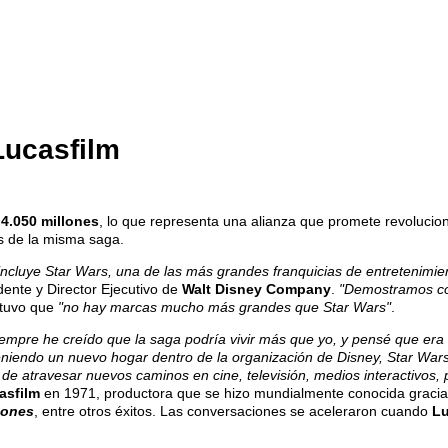
Lucasfilm
4.050 millones
, lo que representa una alianza que promete revolucion
s de la misma saga.
cluye Star Wars, una de las más grandes franquicias de entretenimiento 
dente y Director Ejecutivo de
Walt Disney Company
.
"Demostramos co
stuvo que
"no hay marcas mucho más grandes que Star Wars"
.
empre he creído que la saga podría vivir más que yo, y pensé que era 
eniendo un nuevo hogar dentro de la organización de Disney, Star Wars
 de atravesar nuevos caminos en cine, televisión, medios interactivos,
asfilm
en 1971, productora que se hizo mundialmente conocida gracias 
Jones
, entre otros éxitos. Las conversaciones se aceleraron cuando
L