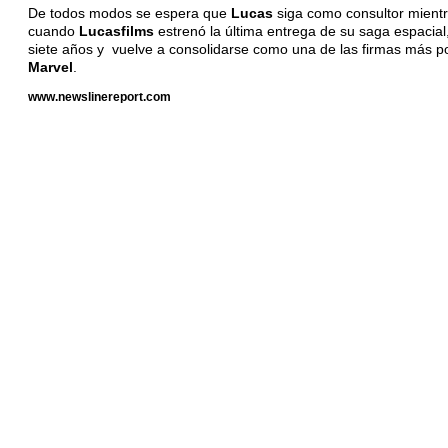
De todos modos se espera que
Lucas
siga como consultor mient
cuando
Lucasfilms
estrenó la última entrega de su saga espacial
siete años y vuelve a consolidarse como una de las firmas más po
Marvel
.
www.newslinereport.com