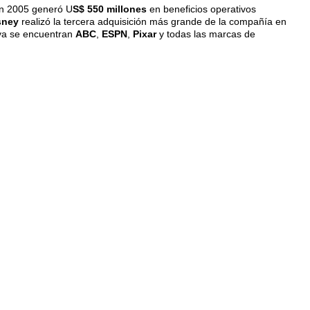
en 2005 generó U
S$ 550 millones
en beneficios operativos
sney
realizó la tercera adquisición más grande de la compañía en
 ya se encuentran
ABC
,
ESPN
,
Pixar
y todas las marcas de